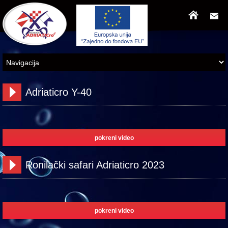
Adriaticro Y-40
pokreni video
Ronilački safari Adriaticro 2023
pokreni video