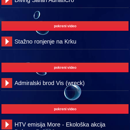
Diving Safari AdriatiCro
pokreni video
Stažno ronjenje na Krku
pokreni video
Admiralski brod Vis (wreck)
pokreni video
HTV emisija More - Ekološka akcija