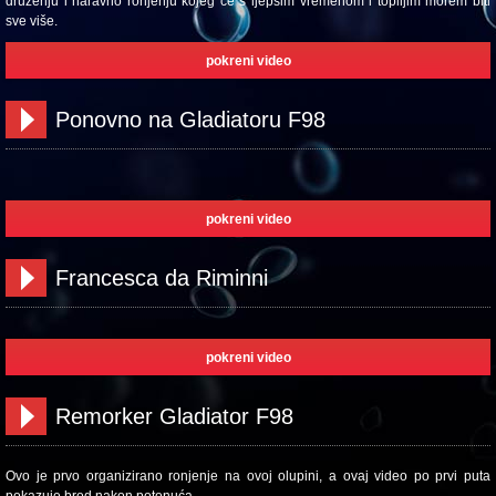
druženju i naravno ronjenju kojeg će s ljepšim vremenom i toplijim morem biti
sve više.
pokreni video
Ponovno na Gladiatoru F98
pokreni video
Francesca da Riminni
pokreni video
Remorker Gladiator F98
Ovo je prvo organizirano ronjenje na ovoj olupini, a ovaj video po prvi puta