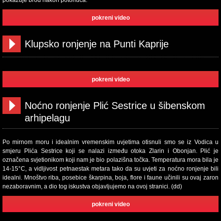
pokazuje brod nakon potonuća.
pokreni video
Klupsko ronjenje na Punti Kaprije
pokreni video
Noćno ronjenje Plić Sestrice u šibenskom
arhipelagu
Po mirnom moru i idealnim vremenskim uvjetima otisnuli smo se iz Vodica u
smjeru Plića Sestrice koji se nalazi između otoka Zlarin i Obonjan. Plić je
označena svjetionikom koji nam je bio polazišna točka. Temperatura mora bila je
14-15°C, a vidljivost petnaestak metara tako da su uvjeti za noćno ronjenje bili
idealni. Mnoštvo riba, posebice škarpina, boja, flore i faune učinili su ovaj zaron
nezaboravnim, a dio tog iskustva objavljujemo na ovoj stranici. (dd)
pokreni video