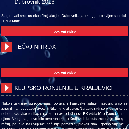
Dubrovnik 2016
Sudjelovali smo na ekološkoj akciji u Dubrovniku, a prilog je objavljen u emisiji
HTV-a More
pokreni video
TEČAJ NITROX
pokreni video
KLUPSKO RONJENJE U KRALJEVICI
Nakon uskršnje šunkice, jaja, rotkvica i francuske salate masovno smo se
zaputili na hodočašće Svetom Nikoli u Kraljevicu. Naravno radi se o kipiću kojeg
pohodi sve više ronilaca, pa su naravno i članovi RK AdriatiCro Zagreb među
njima. Mnogima je ovo bilo prvp ronjenje u Kraljevici. Između zarona je fino sjeo
roštilj, pa iako nas vrijeme baš nije pomazilo, proveli smo ugodno vrijeme u