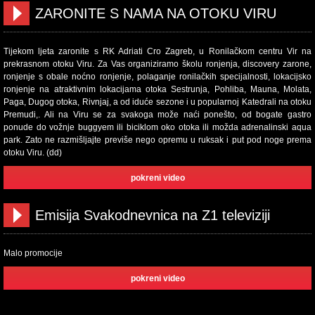
ZARONITE S NAMA NA OTOKU VIRU
Tijekom ljeta zaronite s RK Adriati Cro Zagreb, u Ronilačkom centru Vir na
prekrasnom otoku Viru. Za Vas organiziramo školu ronjenja, discovery zarone,
ronjenje s obale noćno ronjenje, polaganje ronilačkih specijalnosti, lokacijsko
ronjenje na atraktivnim lokacijama otoka Sestrunja, Pohliba, Mauna, Molata,
Paga, Dugog otoka, Rivnjaj, a od iduće sezone i u popularnoj Katedrali na otoku
Premudi,. Ali na Viru se za svakoga može naći ponešto, od bogate gastro
ponude do vožnje buggyem ili biciklom oko otoka ili možda adrenalinski aqua
park. Zato ne razmišljajte previše nego opremu u ruksak i put pod noge prema
otoku Viru. (dd)
pokreni video
Emisija Svakodnevnica na Z1 televiziji
Malo promocije
pokreni video